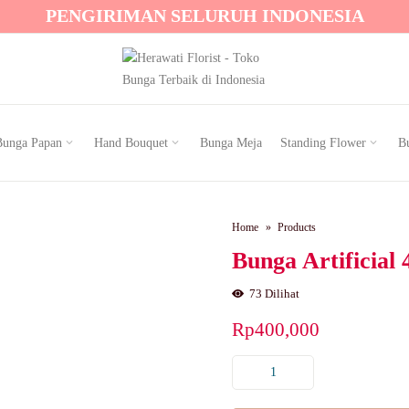
PENGIRIMAN SELURUH INDONESIA
Bunga Papan
Hand Bouquet
Bunga Meja
Standing Flower
Bu
Home
Products
Bunga Artificial 
73
Dilihat
Rp
400,000
Bunga
artificial
46