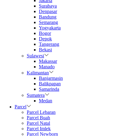
Jakarta
Surabaya
Denpasar
Bandung
Semarang
Yogyakarta
Bogor
Depok
Tangerang
Bekasi
Sulawesi
Makassar
Manado
Kalimantan
Banjarmasin
Balikpapan
Samarinda
Sumatera
Medan
Parcel
Parcel Lebaran
Parcel Buah
Parcel Natal
Parcel Imlek
Parcel Newborn