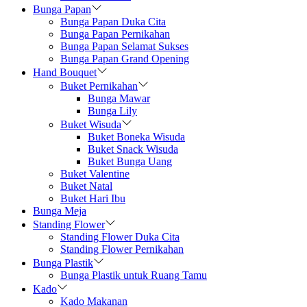
Bunga Papan
Bunga Papan Duka Cita
Bunga Papan Pernikahan
Bunga Papan Selamat Sukses
Bunga Papan Grand Opening
Hand Bouquet
Buket Pernikahan
Bunga Mawar
Bunga Lily
Buket Wisuda
Buket Boneka Wisuda
Buket Snack Wisuda
Buket Bunga Uang
Buket Valentine
Buket Natal
Buket Hari Ibu
Bunga Meja
Standing Flower
Standing Flower Duka Cita
Standing Flower Pernikahan
Bunga Plastik
Bunga Plastik untuk Ruang Tamu
Kado
Kado Makanan