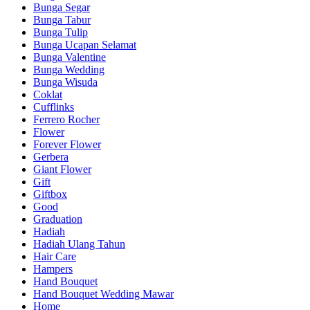
Bunga Segar
Bunga Tabur
Bunga Tulip
Bunga Ucapan Selamat
Bunga Valentine
Bunga Wedding
Bunga Wisuda
Coklat
Cufflinks
Ferrero Rocher
Flower
Forever Flower
Gerbera
Giant Flower
Gift
Giftbox
Good
Graduation
Hadiah
Hadiah Ulang Tahun
Hair Care
Hampers
Hand Bouquet
Hand Bouquet Wedding Mawar
Home