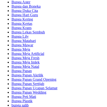
Bunga Aster
Bunga dan Boneka
Bunga Duka Cita
Bunga Hari Guru
Bunga Kering
Bunga Kertas
Bunga Krans
Bunga Lekas Sembuh
Bunga Lily
Bunga Matahari
Bunga Mawar
Bunga Meja
Bunga Meja Artificial
Bunga Meja Fresh
Bunga Meja Imlek
Bunga Meja Natal
Bunga Papan
Bunga Papan Akrilik
Bunga Papan Grand Opening
Bunga Papan Sertijab
Bunga Papan Ucapan Selamat
Bunga Papan Wedding
Bunga Peti Mati
Bunga Plastik
bunga salib