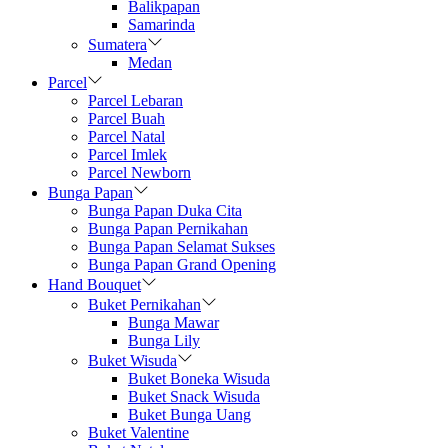
Balikpapan
Samarinda
Sumatera
Medan
Parcel
Parcel Lebaran
Parcel Buah
Parcel Natal
Parcel Imlek
Parcel Newborn
Bunga Papan
Bunga Papan Duka Cita
Bunga Papan Pernikahan
Bunga Papan Selamat Sukses
Bunga Papan Grand Opening
Hand Bouquet
Buket Pernikahan
Bunga Mawar
Bunga Lily
Buket Wisuda
Buket Boneka Wisuda
Buket Snack Wisuda
Buket Bunga Uang
Buket Valentine