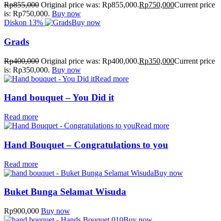
Rp
855,000
Original price was: Rp855,000.
Rp
750,000
Current price
is: Rp750,000.
Buy now
Diskon
13%
Buy now
Grads
Rp
400,000
Original price was: Rp400,000.
Rp
350,000
Current price
is: Rp350,000.
Buy now
Read more
Hand bouquet – You Did it
Read more
Read more
Hand Bouquet – Congratulations to you
Read more
Buy now
Buket Bunga Selamat Wisuda
Rp
900,000
Buy now
Buy now