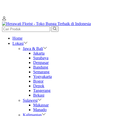
PENGIRIMAN SELURUH INDONESIA
Home
Lokasi
Jawa & Bali
Jakarta
Surabaya
Denpasar
Bandung
Semarang
Yogyakarta
Bogor
Depok
Tangerang
Bekasi
Sulawesi
Makassar
Manado
Kalimantan